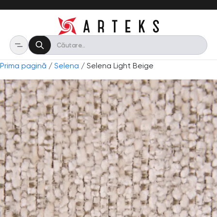
Prima pagină
/
Selena
/ Selena Light Beige