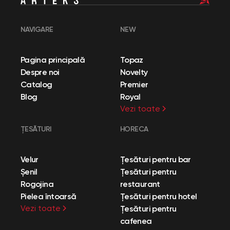
NAVIGARE
NEW
Pagina principală
Topaz
Despre noi
Novelty
Catalog
Premier
Blog
Royal
Vezi toate
ȚESĂTURI
HORECA
Velur
Țesături pentru bar
Șenil
Țesături pentru
Rogojina
restaurant
Pielea întoarsă
Țesături pentru hotel
Vezi toate
Țesături pentru
cafenea