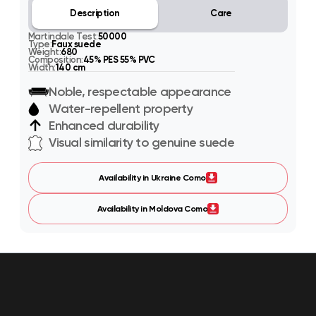
Description
Care
Martindale Test:
50000
Type:
Faux suede
Weight:
680
Composition:
45% PES 55% PVC
Width:
140 cm
Noble, respectable appearance
Water-repellent property
Enhanced durability
Visual similarity to genuine suede
Availability in Ukraine Como
Availability in Moldova Como