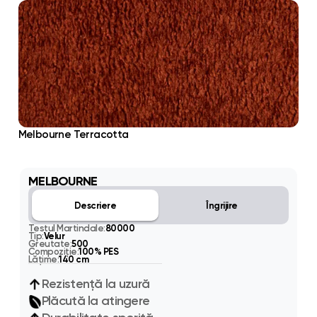
Melbourne Terracotta
MELBOURNE
Descriere
Îngrijire
Testul Martindale:
80000
Tip:
Velur
Greutate:
500
Compoziție:
100% PES
Lățime:
140 cm
Rezistență la uzură
Plăcută la atingere