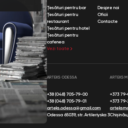
Țesături pentru bar
Despre noi
Țesături pentru
Oficii
restaurant
Contacte
Țesături pentru hotel
Țesături pentru
cafenea
Vezi toate
ARTEKS ODESSA
ARTEKS 
+38 (048) 705-79-00
+373 79
+38 (048) 705-79-01
+373 79
arteks.odessa@gmail.com
arteksm
Odessa 65039, str. Artileriyska 3
Chișinău,