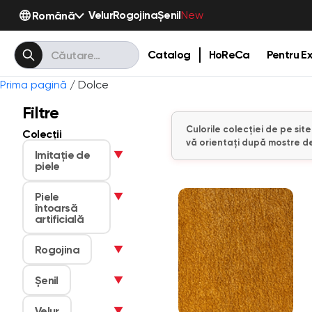
Velur
Rogojina
Șenil
Română
New
Catalog
HoReCa
Pentru Ex
Prima pagină
/ Dolce
Filtre
Culorile colecției de pe sit
Colecții
vă orientați după mostre de
Imitaţie de
▼
piele
Piele
▼
întoarsă
artificială
Rogojina
▼
Șenil
▼
Velur
▼