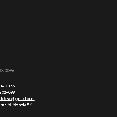
MOLDOVA
-040-097
-202-099
oldova@gmail.com
 str. M. Manole 5/1