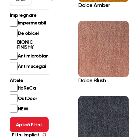
Dolce Amber
Impregnare
Impermeabil
De obicei
BIONIC
FINISH®
Antimicrobian
Antimucegai
Dolce Blush
Altele
HoReCa
OutDoor
NEW
Aplică Filtrul
Filtru Implicit
↺