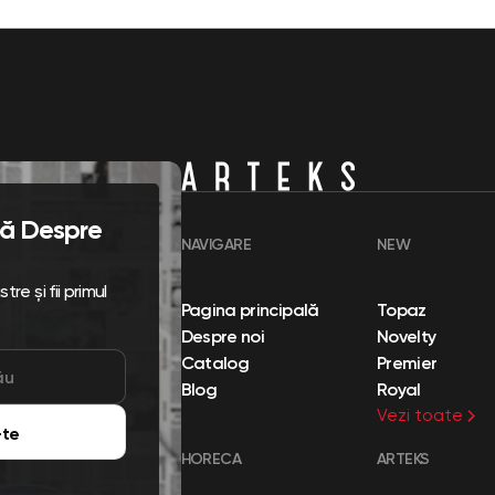
flă Despre
NAVIGARE
NEW
re și fii primul
Pagina principală
Topaz
Despre noi
Novelty
Catalog
Premier
Blog
Royal
Vezi toate
te
HORECA
ARTEKS