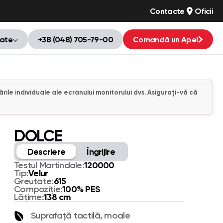
Contacte
Oficii
tate
+38 (048) 705-79-00
Comandă un Apel
ările individuale ale ecranului monitorului dvs. Asigurați-vă că
DOLCE
Descriere
Îngrijire
120000
Testul Martindale:
Velur
Tip:
615
Greutate:
100% PES
Compoziție:
138 cm
Lățime:
Suprafață tactilă, moale