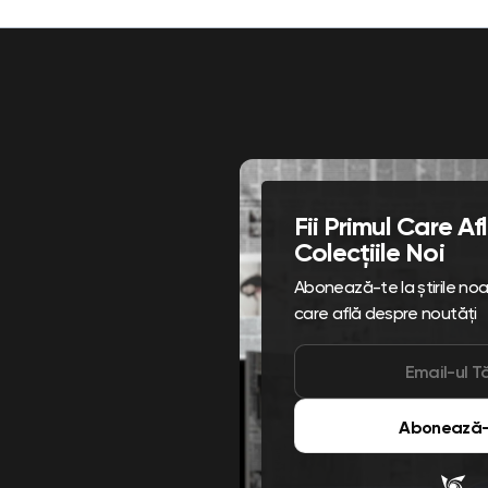
Fii Primul Care A
Colecțiile Noi
Abonează-te la știrile noast
care află despre noutăți
Abonează-