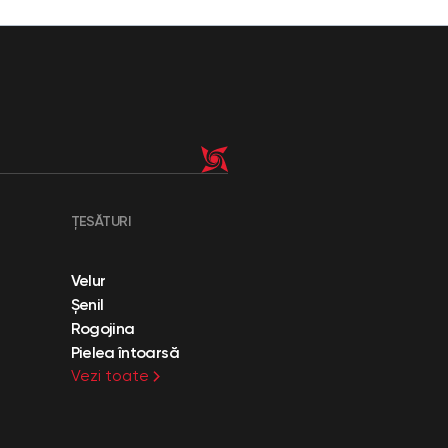
ȚESĂTURI
Velur
Șenil
Rogojina
Pielea întoarsă
Vezi toate