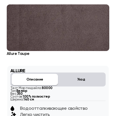
Allure Taupe
ALLURE
Описание
Уход
Тест Мартиндейла:
80000
Тип:
Велюр
Вес:
350
Состав:
100% полиэстер
Ширина:
140 см
Водоотталкивающее свойство
Легко чистить