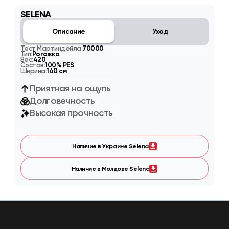
SELENA
Описание
Уход
Тест Мартиндейла:
70000
Тип:
Рогожка
Вес:
420
Состав:
100% PES
Ширина:
140 см
Приятная на ощупь
Долговечность
Высокая прочность
Наличие в Украине Selena
Наличие в Молдове Selena