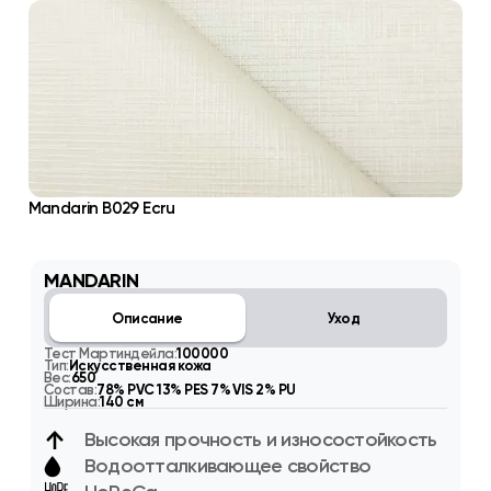
Mandarin B029 Ecru
MANDARIN
Описание
Уход
Тест Мартиндейла:
100000
Тип:
Искусственная кожа
Вес:
650
Состав:
78% PVC 13% PES 7% VIS 2% PU
Ширина:
140 см
Высокая прочность и износостойкость
Водоотталкивающее свойство