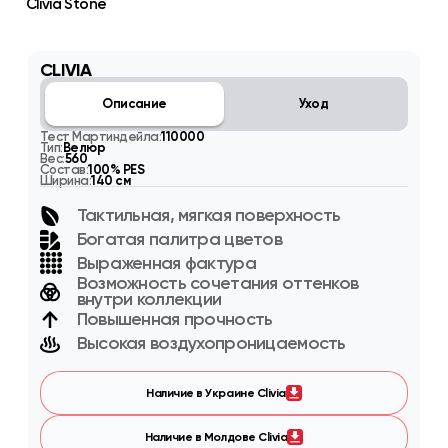
Clivia Stone
CLIVIA
Описание
Уход
Тест Мартиндейла:
110000
Тип:
Велюр
Вес:
560
Состав:
100% PES
Ширина:
140 см
Тактильная, мягкая поверхность
Богатая палитра цветов
Выраженная фактура
Возможность сочетания оттенков
внутри коллекции
Повышенная прочность
Высокая воздухопроницаемость
Наличие в Украине Clivia
Наличие в Молдове Clivia