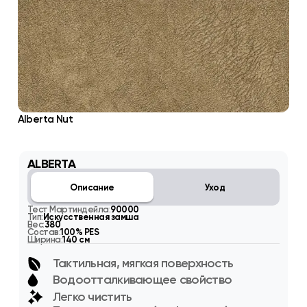
Alberta Nut
ALBERTA
Описание
Уход
Тест Мартиндейла:
90000
Тип:
Искусственная замша
Вес:
380
Состав:
100% PES
Ширина:
140 см
Тактильная, мягкая поверхность
Водоотталкивающее свойство
Легко чистить