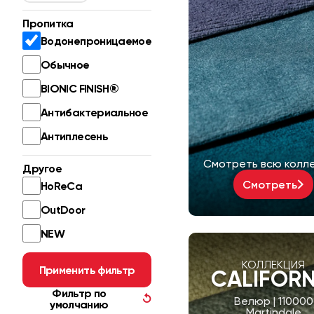
Пропитка
Водонепроницаемое
Обычное
BIONIC FINISH®
Антибактериальное
Антиплесень
Смотреть всю колл
Другое
Смотреть
HoReCa
OutDoor
NEW
КОЛЛЕКЦИЯ
Применить фильтр
CALIFORN
Фильтр по
↺
Велюр | 110000
умолчанию
Martindale