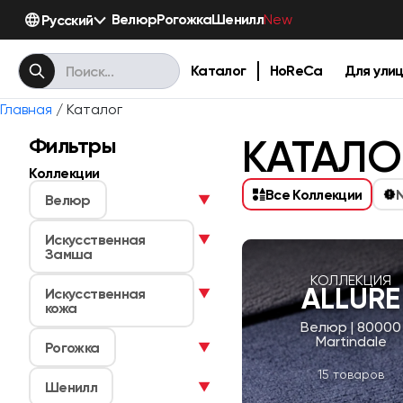
Велюр
Рогожка
Шенилл
Русский
New
Каталог
HoReCa
Для ули
Главная
/ Каталог
КАТАЛО
Фильтры
Коллекции
Все Коллекции
Велюр
▼
Искусственная
▼
Замша
КОЛЛЕКЦИЯ
ALLURE
Искусственная
▼
кожа
Велюр | 80000
Martindale
Рогожка
▼
15 товаров
Шенилл
▼