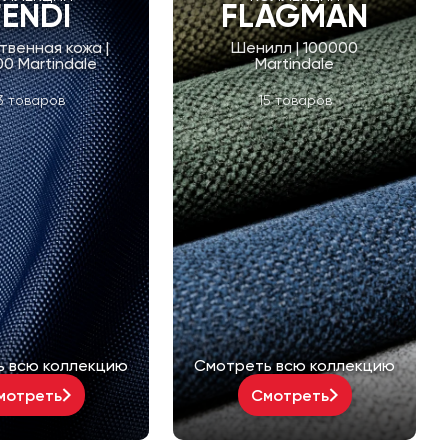
FENDI
FLAGMAN
твенная кожа |
Шенилл | 100000
0 Martindale
Martindale
3 товаров
15 товаров
ь всю коллекцию
Смотреть всю коллекцию
мотреть
Смотреть