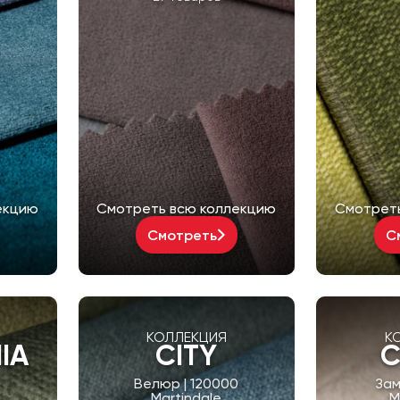
екцию
Смотреть всю коллекцию
Смотрет
Смотреть
С
КОЛЛЕКЦИЯ
К
IA
CITY
Велюр | 120000
Зам
Martindale
M