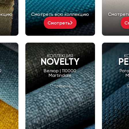
екцию
Смотреть всю коллекцию
Смотрет
Смотреть
С
КОЛЛЕКЦИЯ
К
NOVELTY
PE
0
Велюр | 110000
Рого
Martindale
M
17 товаров
1