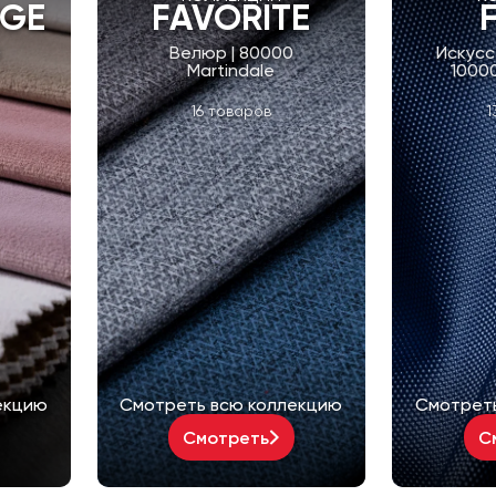
NGE
FAVORITE
0
Велюр | 80000
Искусс
Martindale
10000
16 товаров
1
екцию
Смотреть всю коллекцию
Смотрет
Смотреть
С