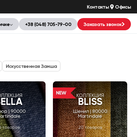
Контакты
Офисы
ичие
+38 (048) 705-79-00
Заказать звонок
Искусственная Замша
ОЛЛЕКЦИЯ
КОЛЛЕКЦИЯ
BELLA
BLISS
юр | 90000
Шенил | 80000
artindale
Martindale
8 товаров
20 товаров