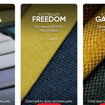
КОЛЛЕКЦИЯ
К
A
FREEDOM
GA
Рогожка | 80000
Вел
Martindale
M
23 товара
1
екцию
Смотреть всю коллекцию
Смотрет