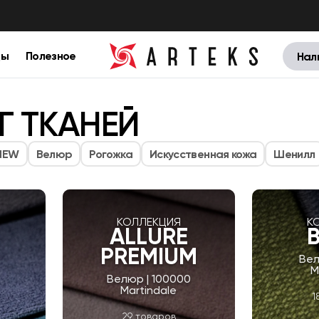
цы
Полезное
Нал
Г ТКАНЕЙ
NEW
Велюр
Рогожка
Искусственная кожа
Шенилл
КОЛЛЕКЦИЯ
К
ALLURE
PREMIUM
Вел
M
Велюр | 100000
Martindale
1
29 товаров