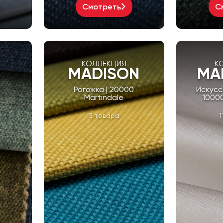
Смотреть
С
КОЛЛЕКЦИЯ
К
E
MADISON
MA
0
Рогожка | 20000
Искусс
Martindale
10000
3 товара
1