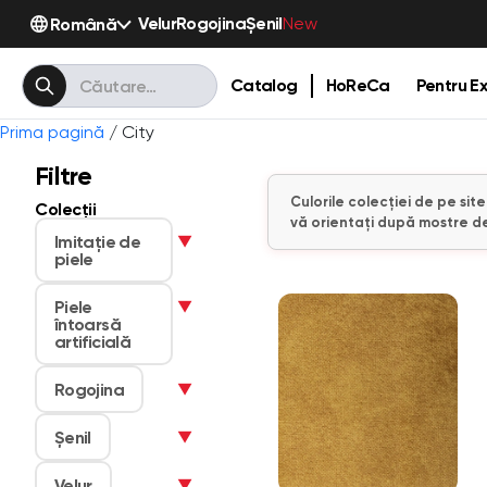
Velur
Rogojina
Șenil
Română
New
Catalog
HoReCa
Pentru Ex
Prima pagină
/ City
Filtre
Culorile colecției de pe sit
Colecții
vă orientați după mostre de
Imitaţie de
▼
piele
Piele
▼
întoarsă
artificială
Rogojina
▼
Șenil
▼
Velur
▼