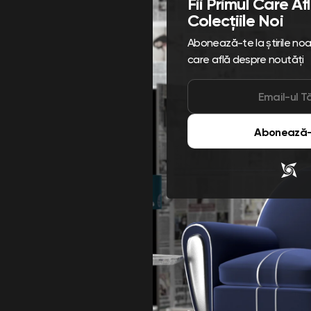
Fii Primul Care A
Colecțiile Noi
Abonează-te la știrile noast
care află despre noutăți
Abonează-