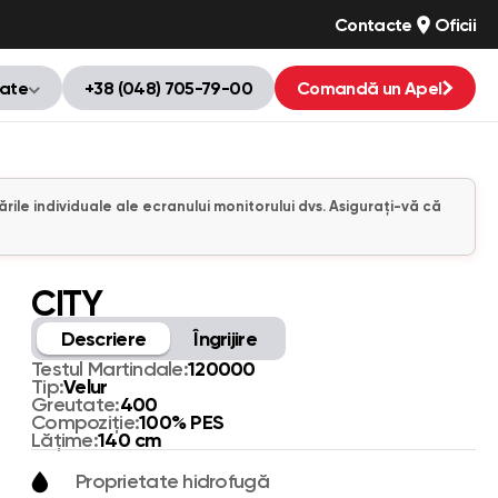
Contacte
Oficii
tate
+38 (048) 705-79-00
Comandă un Apel
ările individuale ale ecranului monitorului dvs. Asigurați-vă că
CITY
Descriere
Îngrijire
120000
Testul Martindale:
Velur
Tip:
400
Greutate:
100% PES
Compoziție:
140 cm
Lățime:
Proprietate hidrofugă