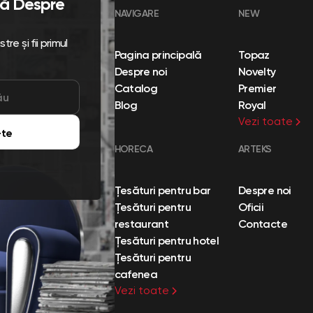
flă Despre
NAVIGARE
NEW
re și fii primul
Pagina principală
Topaz
Despre noi
Novelty
Catalog
Premier
Blog
Royal
Vezi toate
te
HORECA
ARTEKS
Țesături pentru bar
Despre noi
Țesături pentru
Oficii
restaurant
Contacte
Țesături pentru hotel
Țesături pentru
cafenea
Vezi toate