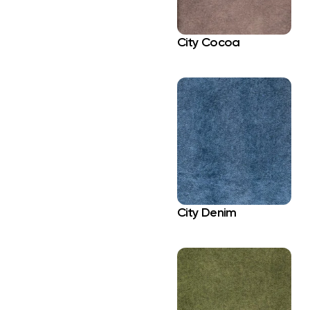
City Cocoa
City Denim