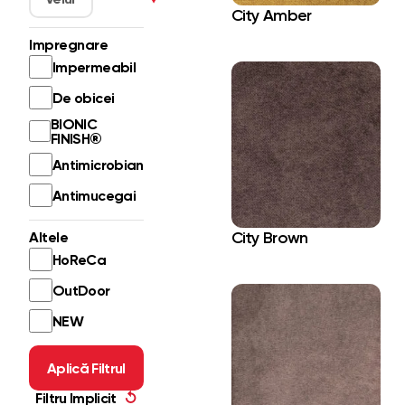
City Amber
Impregnare
Impermeabil
De obicei
BIONIC
FINISH®
Antimicrobian
Antimucegai
City Brown
Altele
HoReCa
OutDoor
NEW
Aplică Filtrul
Filtru Implicit
↺