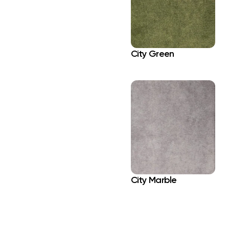
City Green
City Marble