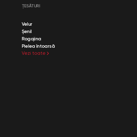
ȚESĂTURI
Velur
Șenil
Rogojina
Pielea întoarsă
Vezi toate