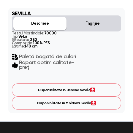
SEVILLA
Descriere
Îngrijire
Testul Martindale:
70000
Tip:
Velur
Greutate:
280
Compoziție:
100% PES
Lățime:
140 cm
Paletă bogată de culori
Raport optim calitate-
preț
Disponibilitate în Ucraina Sevilla
Disponibilitate în Moldova Sevilla