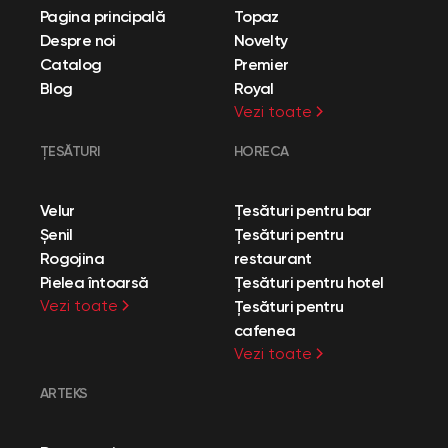
Pagina principală
Topaz
Despre noi
Novelty
Catalog
Premier
Blog
Royal
Vezi toate
ȚESĂTURI
HORECA
Velur
Țesături pentru bar
Șenil
Țesături pentru
Rogojina
restaurant
Pielea întoarsă
Țesături pentru hotel
Vezi toate
Țesături pentru
cafenea
Vezi toate
ARTEKS