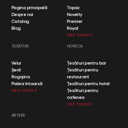
Pagina principală
Topaz
Despre noi
Novelty
Catalog
Premier
Blog
Royal
Vezi toate
ȚESĂTURI
HORECA
Velur
Țesături pentru bar
Șenil
Țesături pentru
Rogojina
restaurant
Pielea întoarsă
Țesături pentru hotel
Vezi toate
Țesături pentru
cafenea
Vezi toate
ARTEKS