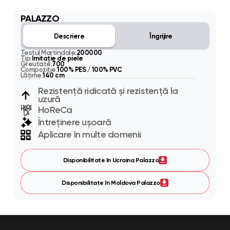
PALAZZO
Descriere
Îngrijire
Testul Martindale:
200000
Tip:
Imitaţie de piele
Greutate:
700
Compoziție:
100% PES / 100% PVC
Lățime:
140 cm
Rezistență ridicată și rezistență la
uzură
HoReCa
Întreținere ușoară
Aplicare în multe domenii
Disponibilitate în Ucraina Palazzo
Disponibilitate în Moldova Palazzo