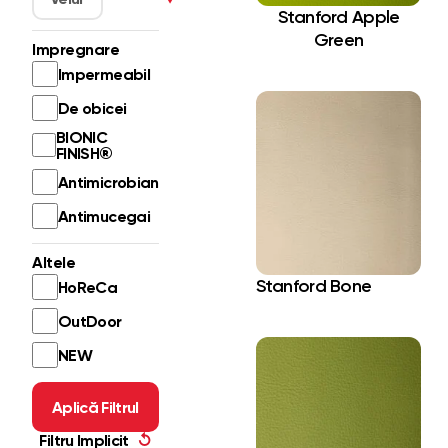
Stanford Apple
Green
Impregnare
Impermeabil
De obicei
BIONIC
FINISH®
Antimicrobian
Antimucegai
Altele
Stanford Bone
HoReCa
OutDoor
NEW
Aplică Filtrul
Filtru Implicit
↺