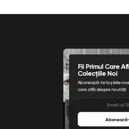
Fii Primul Care A
Colecțiile Noi
Abonează-te la știrile noast
care află despre noutăți
Abonează-