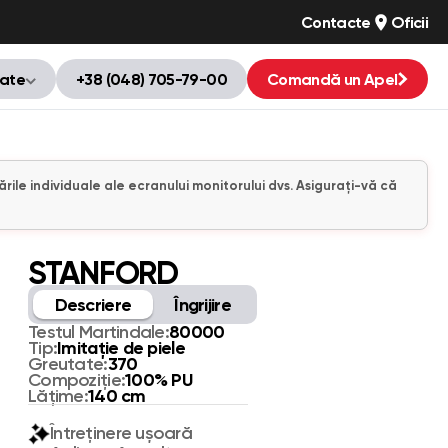
Contacte
Oficii
tate
+38 (048) 705-79-00
Comandă un Apel
ările individuale ale ecranului monitorului dvs. Asigurați-vă că
STANFORD
Descriere
Îngrijire
80000
Testul Martindale:
Imitaţie de piele
Tip:
370
Greutate:
100% PU
Compoziție:
140 cm
Lățime:
Întreținere ușoară