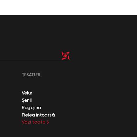
ȚESĂTURI
Velur
Șenil
Rogojina
Pielea întoarsă
Vezi toate