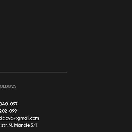
MOLDOVA
-040-097
-202-099
oldova@gmail.com
 str. M. Manole 5/1