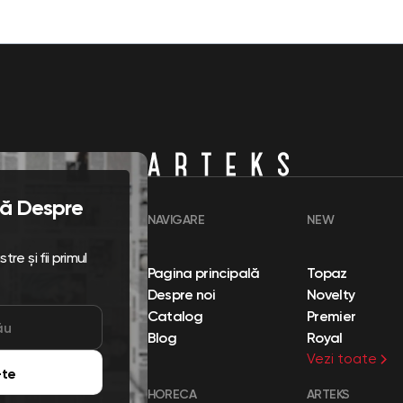
flă Despre
NAVIGARE
NEW
re și fii primul
Pagina principală
Topaz
Despre noi
Novelty
Catalog
Premier
Blog
Royal
Vezi toate
te
HORECA
ARTEKS