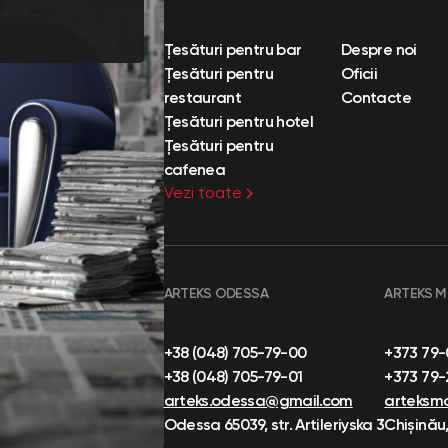
Țesături pentru bar
Despre noi
Țesături pentru
Oficii
restaurant
Contacte
Țesături pentru hotel
Țesături pentru
cafenea
Vezi toate
ARTEKS ODESSA
ARTEKS 
+38 (048) 705-79-00
+373 79
+38 (048) 705-79-01
+373 79
arteks.odessa@gmail.com
arteksm
Odessa 65039, str. Artileriyska 3
Chișinău,