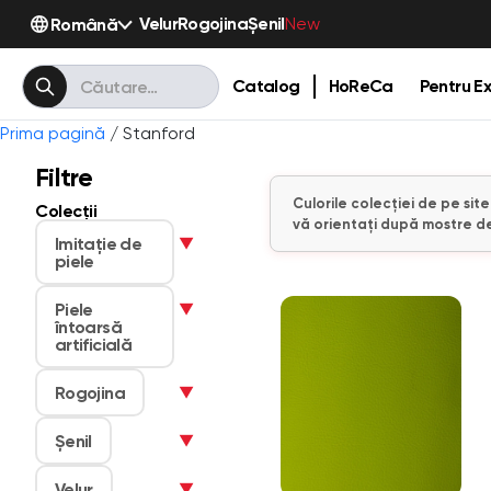
Velur
Rogojina
Șenil
Română
New
Catalog
HoReCa
Pentru Ex
Prima pagină
/ Stanford
Filtre
Culorile colecției de pe sit
Colecții
vă orientați după mostre de
Imitaţie de
▼
piele
Piele
▼
întoarsă
artificială
Rogojina
▼
Șenil
▼
Velur
▼