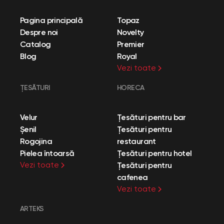
Pagina principală
Topaz
Despre noi
Novelty
Catalog
Premier
Blog
Royal
Vezi toate
ȚESĂTURI
HORECA
Velur
Țesături pentru bar
Șenil
Țesături pentru
Rogojina
restaurant
Pielea întoarsă
Țesături pentru hotel
Vezi toate
Țesături pentru
cafenea
Vezi toate
ARTEKS