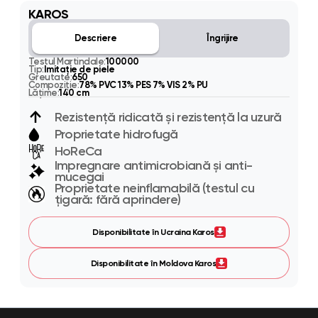
KAROS
Descriere
Îngrijire
Testul Martindale:
100000
Tip:
Imitaţie de piele
Greutate:
650
Compoziție:
78% PVC 13% PES 7% VIS 2% PU
Lățime:
140 cm
Rezistență ridicată și rezistență la uzură
Proprietate hidrofugă
HoReCa
Impregnare antimicrobiană și anti-
mucegai
Proprietate neinflamabilă (testul cu
țigară: fără aprindere)
Disponibilitate în Ucraina Karos
Disponibilitate în Moldova Karos