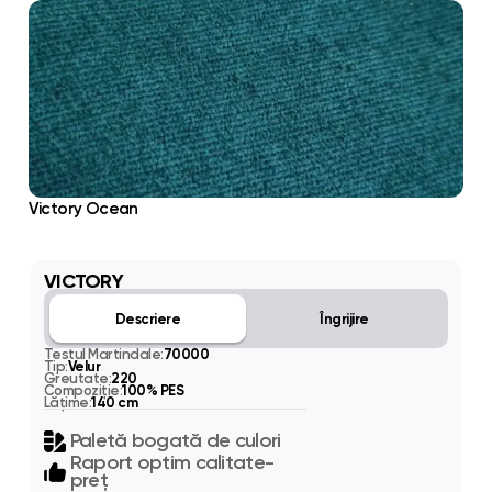
Victory Ocean
VICTORY
Descriere
Îngrijire
Testul Martindale:
70000
Tip:
Velur
Greutate:
220
Compoziție:
100% PES
Lățime:
140 cm
Paletă bogată de culori
Raport optim calitate-
preț